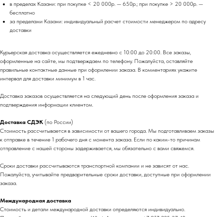
в пределах Казани: при покупке < 20 000р. — 650р.; при покупке > 20 000р. —
бесплатно
за пределами Казани: индивидуальный расчет стоимости менеджером по адресу
доставки
Курьерская доставка осуществляется ежедневно с 10:00 до 20:00. Все заказы,
оформленные на сайте, мы подтверждаем по телефону. Пожалуйста, оставляйте
правильные контактные данные при оформлении заказа. В комментариях укажите
интервал для доставки минимум в 1 час.
Доставка заказов осуществляется на следующий день после оформления заказа и
подтверждения информации клиентом.
Доставка СДЭК
(по России)
Стоимость рассчитывается в зависимости от вашего города. Мы подготавливаем заказы
к отправке в течение 1 рабочего дня с момента заказа. Если по каким-то причинам
отправление с нашей стороны задерживается, мы обязательно с вами свяжемся.
Сроки доставки рассчитываются транспортной компании и не зависят от нас.
Пожалуйста, учитывайте предварительные сроки доставки, доступные при оформлении
заказа.
Международная доставка
Стоимость и детали международной доставки определяются индивидуально.