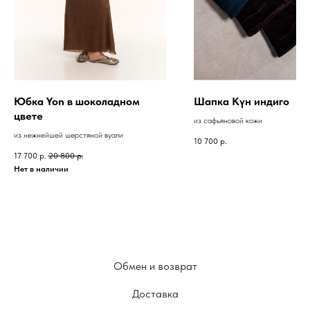
Юбка Yon в шоколадном
Шапка Күн индиго
цвете
из сафьяновой кожи
из нежнейшей шерстяной вуали
10 700
р.
17 700
р.
20 800
р.
Нет в наличии
Обмен и возврат
Доставка