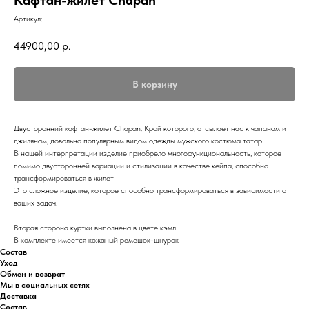
Кафтан-жилет Chapan
Артикул:
44900,00
р.
В корзину
Двусторонний кафтан-жилет Chapan. Крой которого, отсылает нас к чапанам и
джилянам, довольно популярным видом одежды мужского костюма татар.
В нашей интерпретации изделие приобрело многофункциональность, которое
помимо двусторонней вариации и стилизации в качестве кейпа, способно
трансформироваться в жилет
Это сложное изделие, которое способно трансформироваться в зависимости от
ваших задач.
Вторая сторона куртки выполнена в цвете кэмл
В комплекте имеется кожаный ремешок-шнурок
Состав
Уход
Обмен и возврат
Мы в социальных сетях
Доставка
Состав