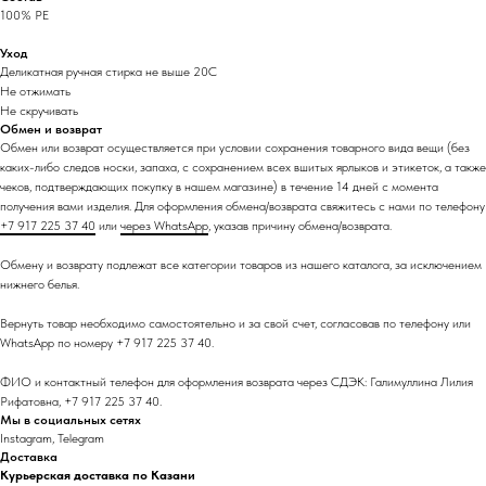
100% PE
Уход
Деликатная ручная стирка не выше 20С
Не отжимать
Не скручивать
Обмен и возврат
Обмен или возврат осуществляется при условии сохранения товарного вида вещи (без
каких-либо следов носки, запаха, с сохранением всех вшитых ярлыков и этикеток, а также
чеков, подтверждающих покупку в нашем магазине) в течение 14 дней с момента
получения вами изделия. Для оформления обмена/возврата свяжитесь с нами по телефону
+7 917 225 37 40
или
через WhatsApp
, указав причину обмена/возврата.
Обмену и возврату подлежат все категории товаров из нашего каталога, за исключением
нижнего белья.
Вернуть товар необходимо самостоятельно и за свой счет, согласовав по телефону или
WhatsApp по номеру +7 917 225 37 40.
ФИО и контактный телефон для оформления возврата через СДЭК: Галимуллина Лилия
Рифатовна, +7 917 225 37 40.
Мы в социальных сетях
Instagram, Telegram
Доставка
Курьерская доставка по Казани