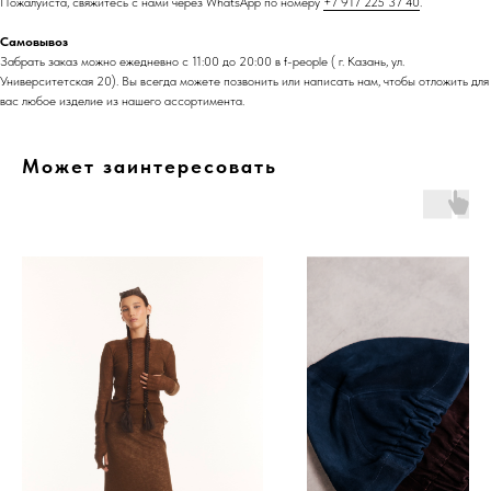
Пожалуйста, свяжитесь с нами через WhatsApp по номеру
+7 917 225 37 40
.
Самовывоз
Забрать заказ можно ежедневно с 11:00 до 20:00 в f-people ( г. Казань, ул.
Университетская 20). Вы всегда можете позвонить или написать нам, чтобы отложить для
вас любое изделие из нашего ассортимента.
Может заинтересовать