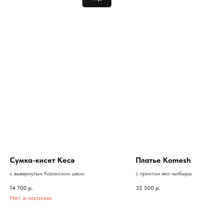
Сумка-кисет Кесә
Платье Komesh
с вывернутым Казанским швом
с принтом яка чылбыры
14 700
р.
35 500
р.
Нет в наличии