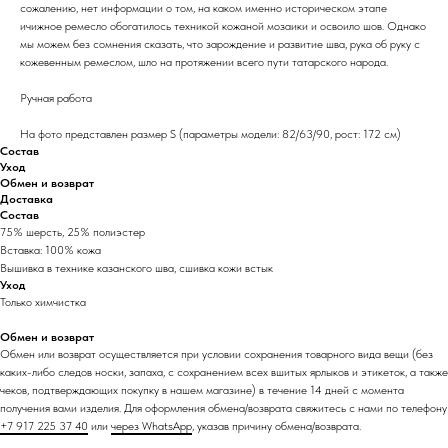
сожалению, нет информации о том, на каком именно историческом этапе
ичижное ремесло обогатилось техникой кожаной мозаики и освоило шов. Однако
мы можем без сомнения сказать, что зарождение и развитие шва, рука об руку с
кожевенным ремеслом, шло на протяжении всего пути татарского народа.
Ручная работа
На фото представлен размер S (параметры модели: 82/63/90, рост: 172 см)
Состав
Уход
Обмен и возврат
Доставка
Состав
75% шерсть, 25% полиэстер
Вставка: 100% кожа
Вышивка в технике казанского шва, сшивка кожи встык
Уход
Только химчистка
Обмен и возврат
Обмен или возврат осуществляется при условии сохранения товарного вида вещи (без
каких-либо следов носки, запаха, с сохранением всех вшитых ярлыков и этикеток, а также
чеков, подтверждающих покупку в нашем магазине) в течение 14 дней с момента
получения вами изделия. Для оформления обмена/возврата свяжитесь с нами по телефону
+7 917 225 37 40
или
через WhatsApp
, указав причину обмена/возврата.