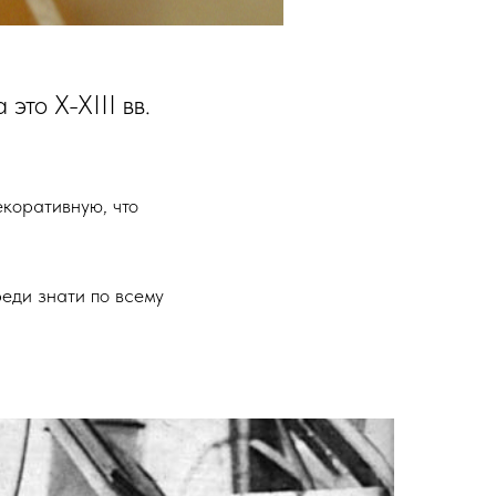
это X-XIII вв.
екоративную, что
еди знати по всему