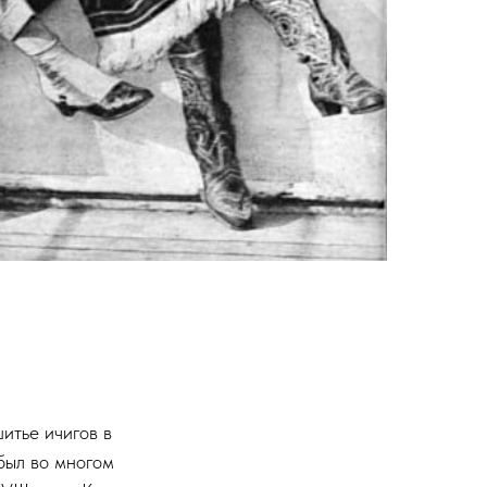
итье ичигов в
был во многом