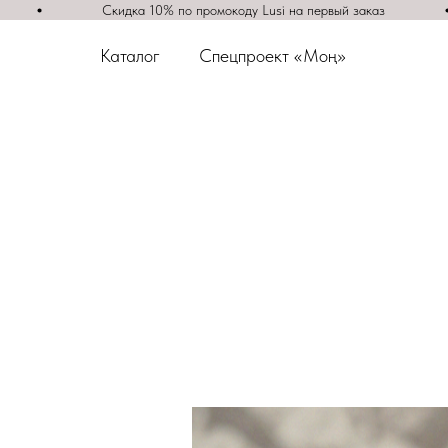
аказ
Скидка 10% по промокоду Lusi на первый заказ
Каталог
Спецпроект «Моң»
Каталог
Спецпроект «Моң»